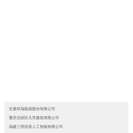
文化是一种力量，福建集美区飞扬机械有限公司制度完善，但我们
却丝毫不弱视文化对于一个人组织行为的作用。我们把组织文化看
作是非常重要的道德力量，有时甚至是根本性的和决定性的。所
以，我们总是"兵马未动，文化先行"。我们依靠既有的组织文化去选
择人，也依靠它去影响人，改变人，约束人。文化就是我们的灵
魂。
友情链接
香港维宇证券有限公司
山东槐荫区瑞恒新能源有限公司
湖北黄冈凯旋贸易有限公司
甘肃祥瑞能源股份有限公司
重庆北碚区凡芳建筑有限公司
福建三明优质人工智能有限公司